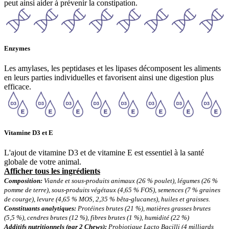
peut ainsi aider à prévenir la constipation.
Enzymes
Les amylases, les peptidases et les lipases décomposent les aliments
en leurs parties individuelles et favorisent ainsi une digestion plus
efficace.
Vitamine D3 et E
L'ajout de vitamine D3 et de vitamine E est essentiel à la santé
globale de votre animal.
Afficher tous les ingrédients
Composition:
Viande et sous-produits animaux (26 % poulet), légumes (26 %
pomme de terre), sous-produits végétaux (4,65 % FOS), semences (7 % graines
de courge), levure (4,65 % MOS, 2,35 % bêta-glucanes), huiles et graisses.
Constituants analytiques:
Protéines brutes (21 %), matières grasses brutes
(5,5 %), cendres brutes (12 %), fibres brutes (1 %), humidité (22 %)
Additifs nutritionnels (par 2 Chews):
Probiotique Lacto Bacilli (4 milliards